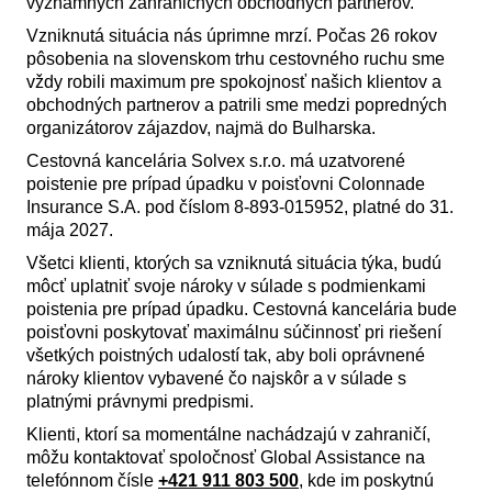
významných zahraničných obchodných partnerov.
Vzniknutá situácia nás úprimne mrzí. Počas 26 rokov
pôsobenia na slovenskom trhu cestovného ruchu sme
vždy robili maximum pre spokojnosť našich klientov a
obchodných partnerov a patrili sme medzi popredných
organizátorov zájazdov, najmä do Bulharska.
Cestovná kancelária Solvex s.r.o. má uzatvorené
poistenie pre prípad úpadku v poisťovni Colonnade
Insurance S.A. pod číslom 8-893-015952, platné do 31.
mája 2027.
Všetci klienti, ktorých sa vzniknutá situácia týka, budú
môcť uplatniť svoje nároky v súlade s podmienkami
poistenia pre prípad úpadku. Cestovná kancelária bude
poisťovni poskytovať maximálnu súčinnosť pri riešení
všetkých poistných udalostí tak, aby boli oprávnené
nároky klientov vybavené čo najskôr a v súlade s
platnými právnymi predpismi.
Klienti, ktorí sa momentálne nachádzajú v zahraničí,
môžu kontaktovať spoločnosť Global Assistance na
telefónnom čísle
+421 911 803 500
, kde im poskytnú