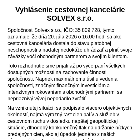
Vyhlásenie cestovnej kancelárie
SOLVEX s.r.o.
Spoločnosť Solvex s.r.o., IČO: 35 809 728, týmto
oznamuje, že dňa 20. júla 2026 o 16.00 hod. sa ako
cestovná kancelária dostala do stavu platobnej
neschopnosti a naďalej nedokáže uhrádzať a plniť svoje
záväzky voči obchodným partnerom a svojim klientom.
Toto rozhodnutie sme prijali až po vyčerpaní všetkých
dostupných možností na zachovanie činnosti
spoločnosti. Napriek maximálnemu úsiliu vedenia
spoločnosti, značným finančným investíciám a
intenzívnym rokovaniam s obchodnými partnermi sa
nepriaznivý vývoj nepodarilo zvrátiť.
Na vzniknutej situácii sa podpísalo viacero objektívnych
okolností, najmä výrazný rast cien palív a služieb v
cestovnom ruchu v dôsledku napätej geopolitickej
situácie, dlhodobý konkurenčný tlak na udržanie nízkych
predajných cien, ako aj úpadok jedného z našich