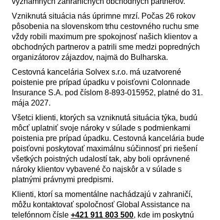
významných zahraničných obchodných partnerov.
Vzniknutá situácia nás úprimne mrzí. Počas 26 rokov
pôsobenia na slovenskom trhu cestovného ruchu sme
vždy robili maximum pre spokojnosť našich klientov a
obchodných partnerov a patrili sme medzi popredných
organizátorov zájazdov, najmä do Bulharska.
Cestovná kancelária Solvex s.r.o. má uzatvorené
poistenie pre prípad úpadku v poisťovni Colonnade
Insurance S.A. pod číslom 8-893-015952, platné do 31.
mája 2027.
Všetci klienti, ktorých sa vzniknutá situácia týka, budú
môcť uplatniť svoje nároky v súlade s podmienkami
poistenia pre prípad úpadku. Cestovná kancelária bude
poisťovni poskytovať maximálnu súčinnosť pri riešení
všetkých poistných udalostí tak, aby boli oprávnené
nároky klientov vybavené čo najskôr a v súlade s
platnými právnymi predpismi.
Klienti, ktorí sa momentálne nachádzajú v zahraničí,
môžu kontaktovať spoločnosť Global Assistance na
telefónnom čísle
+421 911 803 500
, kde im poskytnú