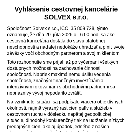
Vyhlásenie cestovnej kancelárie
SOLVEX s.r.o.
Spoločnosť Solvex s.r.o., IČO: 35 809 728, týmto
oznamuje, že dňa 20. júla 2026 o 16.00 hod. sa ako
cestovná kancelária dostala do stavu platobnej
neschopnosti a naďalej nedokáže uhrádzať a plniť svoje
záväzky voči obchodným partnerom a svojim klientom.
Toto rozhodnutie sme prijali až po vyčerpaní všetkých
dostupných možností na zachovanie činnosti
spoločnosti. Napriek maximálnemu úsiliu vedenia
spoločnosti, značným finančným investíciám a
intenzívnym rokovaniam s obchodnými partnermi sa
nepriaznivý vývoj nepodarilo zvrátiť.
Na vzniknutej situácii sa podpísalo viacero objektívnych
okolností, najmä výrazný rast cien palív a služieb v
cestovnom ruchu v dôsledku napätej geopolitickej
situácie, dlhodobý konkurenčný tlak na udržanie nízkych
predajných cien, ako aj úpadok jedného z našich