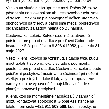
významných zahraničných obchodných partnerov.
Vzniknutá situácia nás úprimne mrzí. Počas 26 rokov
pôsobenia na slovenskom trhu cestovného ruchu sme
vždy robili maximum pre spokojnosť našich klientov a
obchodných partnerov a patrili sme medzi popredných
organizátorov zájazdov, najmä do Bulharska.
Cestovná kancelária Solvex s.r.o. má uzatvorené
poistenie pre prípad úpadku v poisťovni Colonnade
Insurance S.A. pod číslom 8-893-015952, platné do 31.
mája 2027.
Všetci klienti, ktorých sa vzniknutá situácia týka, budú
môcť uplatniť svoje nároky v súlade s podmienkami
poistenia pre prípad úpadku. Cestovná kancelária bude
poisťovni poskytovať maximálnu súčinnosť pri riešení
všetkých poistných udalostí tak, aby boli oprávnené
nároky klientov vybavené čo najskôr a v súlade s
platnými právnymi predpismi.
Klienti, ktorí sa momentálne nachádzajú v zahraničí,
môžu kontaktovať spoločnosť Global Assistance na
telefónnom čísle
+421 911 803 500
, kde im poskytnú