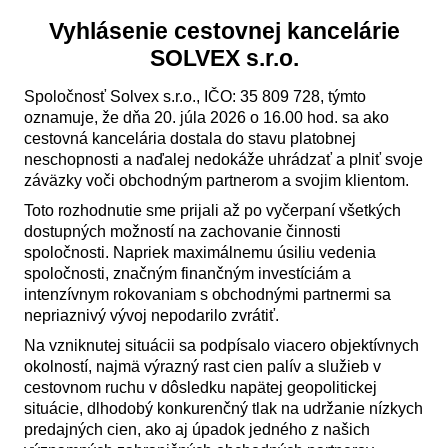
Vyhlásenie cestovnej kancelárie
SOLVEX s.r.o.
Spoločnosť Solvex s.r.o., IČO: 35 809 728, týmto
oznamuje, že dňa 20. júla 2026 o 16.00 hod. sa ako
cestovná kancelária dostala do stavu platobnej
neschopnosti a naďalej nedokáže uhrádzať a plniť svoje
záväzky voči obchodným partnerom a svojim klientom.
Toto rozhodnutie sme prijali až po vyčerpaní všetkých
dostupných možností na zachovanie činnosti
spoločnosti. Napriek maximálnemu úsiliu vedenia
spoločnosti, značným finančným investíciám a
intenzívnym rokovaniam s obchodnými partnermi sa
nepriaznivý vývoj nepodarilo zvrátiť.
Na vzniknutej situácii sa podpísalo viacero objektívnych
okolností, najmä výrazný rast cien palív a služieb v
cestovnom ruchu v dôsledku napätej geopolitickej
situácie, dlhodobý konkurenčný tlak na udržanie nízkych
predajných cien, ako aj úpadok jedného z našich