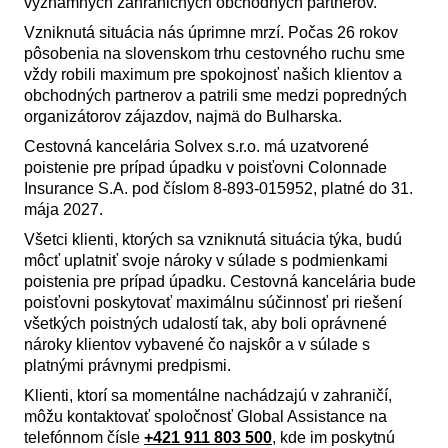
významných zahraničných obchodných partnerov.
Vzniknutá situácia nás úprimne mrzí. Počas 26 rokov
pôsobenia na slovenskom trhu cestovného ruchu sme
vždy robili maximum pre spokojnosť našich klientov a
obchodných partnerov a patrili sme medzi popredných
organizátorov zájazdov, najmä do Bulharska.
Cestovná kancelária Solvex s.r.o. má uzatvorené
poistenie pre prípad úpadku v poisťovni Colonnade
Insurance S.A. pod číslom 8-893-015952, platné do 31.
mája 2027.
Všetci klienti, ktorých sa vzniknutá situácia týka, budú
môcť uplatniť svoje nároky v súlade s podmienkami
poistenia pre prípad úpadku. Cestovná kancelária bude
poisťovni poskytovať maximálnu súčinnosť pri riešení
všetkých poistných udalostí tak, aby boli oprávnené
nároky klientov vybavené čo najskôr a v súlade s
platnými právnymi predpismi.
Klienti, ktorí sa momentálne nachádzajú v zahraničí,
môžu kontaktovať spoločnosť Global Assistance na
telefónnom čísle
+421 911 803 500
, kde im poskytnú