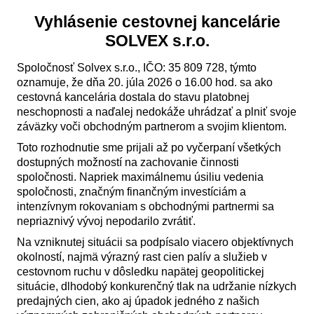
Vyhlásenie cestovnej kancelárie
SOLVEX s.r.o.
Spoločnosť Solvex s.r.o., IČO: 35 809 728, týmto
oznamuje, že dňa 20. júla 2026 o 16.00 hod. sa ako
cestovná kancelária dostala do stavu platobnej
neschopnosti a naďalej nedokáže uhrádzať a plniť svoje
záväzky voči obchodným partnerom a svojim klientom.
Toto rozhodnutie sme prijali až po vyčerpaní všetkých
dostupných možností na zachovanie činnosti
spoločnosti. Napriek maximálnemu úsiliu vedenia
spoločnosti, značným finančným investíciám a
intenzívnym rokovaniam s obchodnými partnermi sa
nepriaznivý vývoj nepodarilo zvrátiť.
Na vzniknutej situácii sa podpísalo viacero objektívnych
okolností, najmä výrazný rast cien palív a služieb v
cestovnom ruchu v dôsledku napätej geopolitickej
situácie, dlhodobý konkurenčný tlak na udržanie nízkych
predajných cien, ako aj úpadok jedného z našich