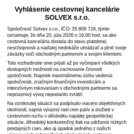
Vyhlásenie cestovnej kancelárie
SOLVEX s.r.o.
Spoločnosť Solvex s.r.o., IČO: 35 809 728, týmto
oznamuje, že dňa 20. júla 2026 o 16.00 hod. sa ako
cestovná kancelária dostala do stavu platobnej
neschopnosti a naďalej nedokáže uhrádzať a plniť svoje
záväzky voči obchodným partnerom a svojim klientom.
Toto rozhodnutie sme prijali až po vyčerpaní všetkých
dostupných možností na zachovanie činnosti
spoločnosti. Napriek maximálnemu úsiliu vedenia
spoločnosti, značným finančným investíciám a
intenzívnym rokovaniam s obchodnými partnermi sa
nepriaznivý vývoj nepodarilo zvrátiť.
Na vzniknutej situácii sa podpísalo viacero objektívnych
okolností, najmä výrazný rast cien palív a služieb v
cestovnom ruchu v dôsledku napätej geopolitickej
situácie, dlhodobý konkurenčný tlak na udržanie nízkych
predajných cien, ako aj úpadok jedného z našich