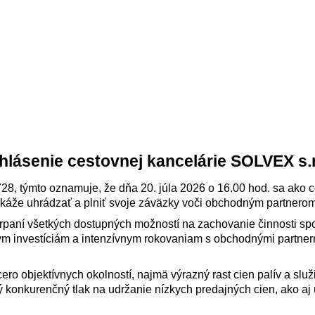
hlásenie cestovnej kancelárie SOLVEX s.r
728, týmto oznamuje, že dňa 20. júla 2026 o 16.00 hod. sa ako 
káže uhrádzať a plniť svoje záväzky voči obchodným partnerom
čerpaní všetkých dostupných možností na zachovanie činnosti sp
m investíciám a intenzívnym rokovaniam s obchodnými partnerm
cero objektívnych okolností, najmä výrazný rast cien palív a sl
obý konkurenčný tlak na udržanie nízkych predajných cien, ako 