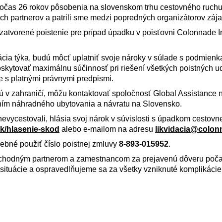
 Počas 26 rokov pôsobenia na slovenskom trhu cestovného ruch
ch partnerov a patrili sme medzi popredných organizátorov záj
uzatvorené poistenie pre prípad úpadku v poisťovni Colonnade 
tuácia týka, budú môcť uplatniť svoje nároky v súlade s podmien
kytovať maximálnu súčinnosť pri riešení všetkých poistných ud
e s platnými právnymi predpismi.
jú v zahraničí, môžu kontaktovať spoločnosť Global Assistance 
ím náhradného ubytovania a návratu na Slovensko.
e nevycestovali, hlásia svoj nárok v súvislosti s úpadkom cestovn
k/hlasenie-skod
alebo e-mailom na adresu
likvidacia@colon
rebné použiť číslo poistnej zmluvy
8-893-015952
.
chodným partnerom a zamestnancom za prejavenú dôveru počas
situácie a ospravedlňujeme sa za všetky vzniknuté komplikácie