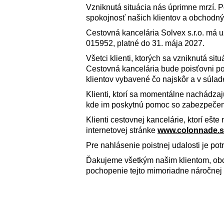
Vzniknutá situácia nás úprimne mrzí.
spokojnosť našich klientov a obchodný
Cestovná kancelária Solvex s.r.o. má 
015952, platné do 31. mája 2027.
Všetci klienti, ktorých sa vzniknutá si
Cestovná kancelária bude poisťovni pos
klientov vybavené čo najskôr a v súlad
Klienti, ktorí sa momentálne nachádza
kde im poskytnú pomoc so zabezpečen
Klienti cestovnej kancelárie, ktorí ešt
internetovej stránke
www.colonnade.s
Pre nahlásenie poistnej udalosti je pot
Ďakujeme všetkým našim klientom, ob
pochopenie tejto mimoriadne náročnej 