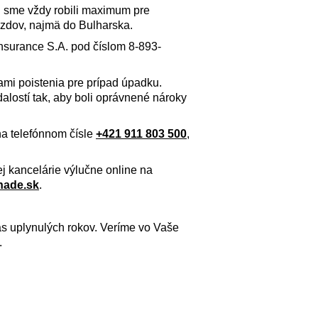
u sme vždy robili maximum pre
azdov, najmä do Bulharska.
Insurance S.A. pod číslom 8-893-
kami poistenia pre prípad úpadku.
alostí tak, aby boli oprávnené nároky
na telefónnom čísle
+421 911 803 500
,
ej kancelárie výlučne online na
nade.sk
.
 uplynulých rokov. Veríme vo Vaše
.