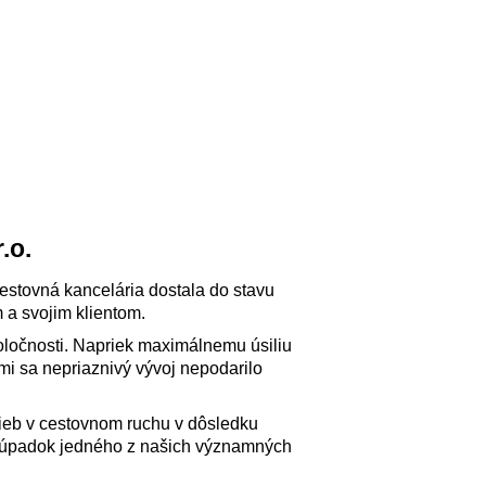
.o.
cestovná kancelária dostala do stavu
 a svojim klientom.
oločnosti. Napriek maximálnemu úsiliu
i sa nepriaznivý vývoj nepodarilo
užieb v cestovnom ruchu v dôsledku
aj úpadok jedného z našich významných