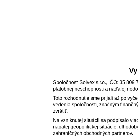
Vy
Spoločnosť Solvex s.r.o., IČO: 35 809 
platobnej neschopnosti a naďalej nedo
Toto rozhodnutie sme prijali až po vy
vedenia spoločnosti, značným finančný
zvrátiť.
Na vzniknutej situácii sa podpísalo via
napätej geopolitickej situácie, dlhod
zahraničných obchodných partnerov.