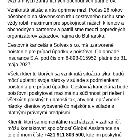
významných zahraničných obchodných partnerov.
Vzniknutá situácia nás úprimne mrzí. Počas 26 rokov
pôsobenia na slovenskom trhu cestovného ruchu sme
vždy robili maximum pre spokojnosť našich klientov a
obchodných partnerov a patrili sme medzi popredných
organizátorov zájazdov, najmä do Bulharska.
Cestovná kancelária Solvex s.r.o. má uzatvorené
poistenie pre prípad úpadku v poisťovni Colonnade
Insurance S.A. pod číslom 8-893-015952, platné do 31.
mája 2027.
Všetci klienti, ktorých sa vzniknutá situácia týka, budú
môcť uplatniť svoje nároky v súlade s podmienkami
poistenia pre prípad úpadku. Cestovná kancelária bude
poisťovni poskytovať maximálnu súčinnosť pri riešení
všetkých poistných udalostí tak, aby boli oprávnené
nároky klientov vybavené čo najskôr a v súlade s
platnými právnymi predpismi.
Klienti, ktorí sa momentálne nachádzajú v zahraničí,
môžu kontaktovať spoločnosť Global Assistance na
telefónnom čísle
+421 911 803 500
, kde im poskytnú