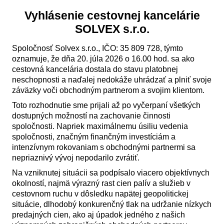
Vyhlásenie cestovnej kancelárie
SOLVEX s.r.o.
Spoločnosť Solvex s.r.o., IČO: 35 809 728, týmto
oznamuje, že dňa 20. júla 2026 o 16.00 hod. sa ako
cestovná kancelária dostala do stavu platobnej
neschopnosti a naďalej nedokáže uhrádzať a plniť svoje
záväzky voči obchodným partnerom a svojim klientom.
Toto rozhodnutie sme prijali až po vyčerpaní všetkých
dostupných možností na zachovanie činnosti
spoločnosti. Napriek maximálnemu úsiliu vedenia
spoločnosti, značným finančným investíciám a
intenzívnym rokovaniam s obchodnými partnermi sa
nepriaznivý vývoj nepodarilo zvrátiť.
Na vzniknutej situácii sa podpísalo viacero objektívnych
okolností, najmä výrazný rast cien palív a služieb v
cestovnom ruchu v dôsledku napätej geopolitickej
situácie, dlhodobý konkurenčný tlak na udržanie nízkych
predajných cien, ako aj úpadok jedného z našich