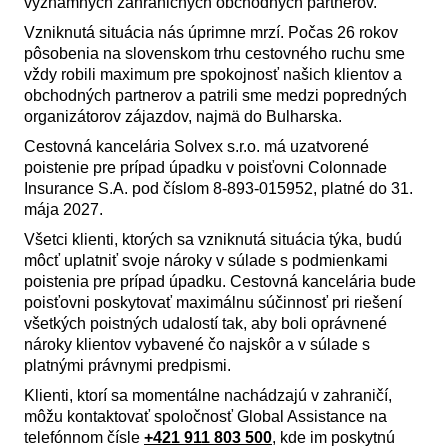
významných zahraničných obchodných partnerov.
Vzniknutá situácia nás úprimne mrzí. Počas 26 rokov
pôsobenia na slovenskom trhu cestovného ruchu sme
vždy robili maximum pre spokojnosť našich klientov a
obchodných partnerov a patrili sme medzi popredných
organizátorov zájazdov, najmä do Bulharska.
Cestovná kancelária Solvex s.r.o. má uzatvorené
poistenie pre prípad úpadku v poisťovni Colonnade
Insurance S.A. pod číslom 8-893-015952, platné do 31.
mája 2027.
Všetci klienti, ktorých sa vzniknutá situácia týka, budú
môcť uplatniť svoje nároky v súlade s podmienkami
poistenia pre prípad úpadku. Cestovná kancelária bude
poisťovni poskytovať maximálnu súčinnosť pri riešení
všetkých poistných udalostí tak, aby boli oprávnené
nároky klientov vybavené čo najskôr a v súlade s
platnými právnymi predpismi.
Klienti, ktorí sa momentálne nachádzajú v zahraničí,
môžu kontaktovať spoločnosť Global Assistance na
telefónnom čísle
+421 911 803 500
, kde im poskytnú