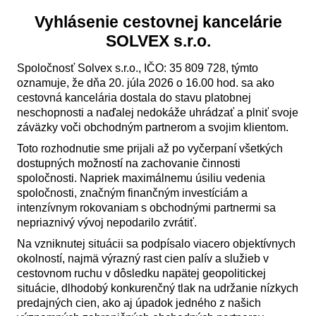
Vyhlásenie cestovnej kancelárie
SOLVEX s.r.o.
Spoločnosť Solvex s.r.o., IČO: 35 809 728, týmto
oznamuje, že dňa 20. júla 2026 o 16.00 hod. sa ako
cestovná kancelária dostala do stavu platobnej
neschopnosti a naďalej nedokáže uhrádzať a plniť svoje
záväzky voči obchodným partnerom a svojim klientom.
Toto rozhodnutie sme prijali až po vyčerpaní všetkých
dostupných možností na zachovanie činnosti
spoločnosti. Napriek maximálnemu úsiliu vedenia
spoločnosti, značným finančným investíciám a
intenzívnym rokovaniam s obchodnými partnermi sa
nepriaznivý vývoj nepodarilo zvrátiť.
Na vzniknutej situácii sa podpísalo viacero objektívnych
okolností, najmä výrazný rast cien palív a služieb v
cestovnom ruchu v dôsledku napätej geopolitickej
situácie, dlhodobý konkurenčný tlak na udržanie nízkych
predajných cien, ako aj úpadok jedného z našich