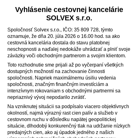
Vyhlásenie cestovnej kancelárie
SOLVEX s.r.o.
Spoločnosť Solvex s.r.o., IČO: 35 809 728, týmto
oznamuje, že dňa 20. júla 2026 o 16.00 hod. sa ako
cestovná kancelária dostala do stavu platobnej
neschopnosti a naďalej nedokáže uhrádzať a plniť svoje
záväzky voči obchodným partnerom a svojim klientom.
Toto rozhodnutie sme prijali až po vyčerpaní všetkých
dostupných možností na zachovanie činnosti
spoločnosti. Napriek maximálnemu úsiliu vedenia
spoločnosti, značným finančným investíciám a
intenzívnym rokovaniam s obchodnými partnermi sa
nepriaznivý vývoj nepodarilo zvrátiť.
Na vzniknutej situácii sa podpísalo viacero objektívnych
okolností, najmä výrazný rast cien palív a služieb v
cestovnom ruchu v dôsledku napätej geopolitickej
situácie, dlhodobý konkurenčný tlak na udržanie nízkych
predajných cien, ako aj úpadok jedného z našich