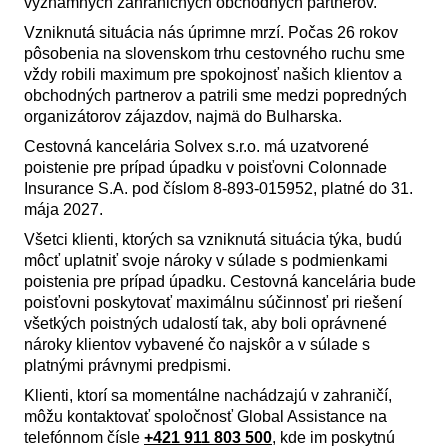
významných zahraničných obchodných partnerov.
Vzniknutá situácia nás úprimne mrzí. Počas 26 rokov
pôsobenia na slovenskom trhu cestovného ruchu sme
vždy robili maximum pre spokojnosť našich klientov a
obchodných partnerov a patrili sme medzi popredných
organizátorov zájazdov, najmä do Bulharska.
Cestovná kancelária Solvex s.r.o. má uzatvorené
poistenie pre prípad úpadku v poisťovni Colonnade
Insurance S.A. pod číslom 8-893-015952, platné do 31.
mája 2027.
Všetci klienti, ktorých sa vzniknutá situácia týka, budú
môcť uplatniť svoje nároky v súlade s podmienkami
poistenia pre prípad úpadku. Cestovná kancelária bude
poisťovni poskytovať maximálnu súčinnosť pri riešení
všetkých poistných udalostí tak, aby boli oprávnené
nároky klientov vybavené čo najskôr a v súlade s
platnými právnymi predpismi.
Klienti, ktorí sa momentálne nachádzajú v zahraničí,
môžu kontaktovať spoločnosť Global Assistance na
telefónnom čísle
+421 911 803 500
, kde im poskytnú