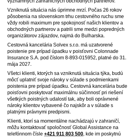
významných zahraničných obchodných partnerov.
Vzniknutá situácia nás úprimne mrzí. Počas 26 rokov
pôsobenia na slovenskom trhu cestovného ruchu sme
vždy robili maximum pre spokojnosť našich klientov a
obchodných partnerov a patrili sme medzi popredných
organizátorov zájazdov, najmä do Bulharska.
Cestovná kancelária Solvex s.r.o. má uzatvorené
poistenie pre prípad úpadku v poisťovni Colonnade
Insurance S.A. pod číslom 8-893-015952, platné do 31.
mája 2027.
Všetci klienti, ktorých sa vzniknutá situácia týka, budú
môcť uplatniť svoje nároky v súlade s podmienkami
poistenia pre prípad úpadku. Cestovná kancelária bude
poisťovni poskytovať maximálnu súčinnosť pri riešení
všetkých poistných udalostí tak, aby boli oprávnené
nároky klientov vybavené čo najskôr a v súlade s
platnými právnymi predpismi.
Klienti, ktorí sa momentálne nachádzajú v zahraničí,
môžu kontaktovať spoločnosť Global Assistance na
telefónnom čísle
+421 911 803 500
, kde im poskytnú