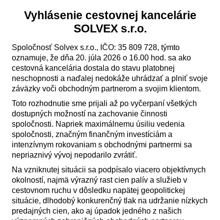
Vyhlásenie cestovnej kancelárie
SOLVEX s.r.o.
Spoločnosť Solvex s.r.o., IČO: 35 809 728, týmto
oznamuje, že dňa 20. júla 2026 o 16.00 hod. sa ako
cestovná kancelária dostala do stavu platobnej
neschopnosti a naďalej nedokáže uhrádzať a plniť svoje
záväzky voči obchodným partnerom a svojim klientom.
Toto rozhodnutie sme prijali až po vyčerpaní všetkých
dostupných možností na zachovanie činnosti
spoločnosti. Napriek maximálnemu úsiliu vedenia
spoločnosti, značným finančným investíciám a
intenzívnym rokovaniam s obchodnými partnermi sa
nepriaznivý vývoj nepodarilo zvrátiť.
Na vzniknutej situácii sa podpísalo viacero objektívnych
okolností, najmä výrazný rast cien palív a služieb v
cestovnom ruchu v dôsledku napätej geopolitickej
situácie, dlhodobý konkurenčný tlak na udržanie nízkych
predajných cien, ako aj úpadok jedného z našich