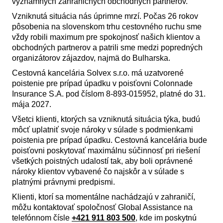
významných zahraničných obchodných partnerov.
Vzniknutá situácia nás úprimne mrzí. Počas 26 rokov
pôsobenia na slovenskom trhu cestovného ruchu sme
vždy robili maximum pre spokojnosť našich klientov a
obchodných partnerov a patrili sme medzi popredných
organizátorov zájazdov, najmä do Bulharska.
Cestovná kancelária Solvex s.r.o. má uzatvorené
poistenie pre prípad úpadku v poisťovni Colonnade
Insurance S.A. pod číslom 8-893-015952, platné do 31.
mája 2027.
Všetci klienti, ktorých sa vzniknutá situácia týka, budú
môcť uplatniť svoje nároky v súlade s podmienkami
poistenia pre prípad úpadku. Cestovná kancelária bude
poisťovni poskytovať maximálnu súčinnosť pri riešení
všetkých poistných udalostí tak, aby boli oprávnené
nároky klientov vybavené čo najskôr a v súlade s
platnými právnymi predpismi.
Klienti, ktorí sa momentálne nachádzajú v zahraničí,
môžu kontaktovať spoločnosť Global Assistance na
telefónnom čísle
+421 911 803 500
, kde im poskytnú