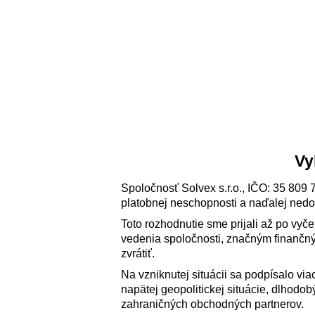
Vy
Spoločnosť Solvex s.r.o., IČO: 35 809 
platobnej neschopnosti a naďalej nedo
Toto rozhodnutie sme prijali až po vy
vedenia spoločnosti, značným finančný
zvrátiť.
Na vzniknutej situácii sa podpísalo via
napätej geopolitickej situácie, dlhod
zahraničných obchodných partnerov.