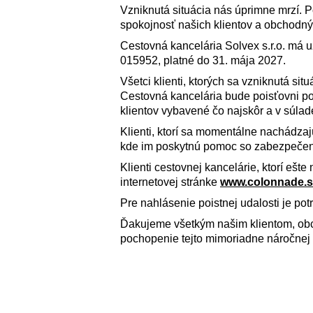
Vzniknutá situácia nás úprimne mrzí.
spokojnosť našich klientov a obchodný
Cestovná kancelária Solvex s.r.o. má 
015952, platné do 31. mája 2027.
Všetci klienti, ktorých sa vzniknutá si
Cestovná kancelária bude poisťovni pos
klientov vybavené čo najskôr a v súlad
Klienti, ktorí sa momentálne nachádza
kde im poskytnú pomoc so zabezpečen
Klienti cestovnej kancelárie, ktorí ešt
internetovej stránke
www.colonnade.s
Pre nahlásenie poistnej udalosti je pot
Ďakujeme všetkým našim klientom, ob
pochopenie tejto mimoriadne náročnej 