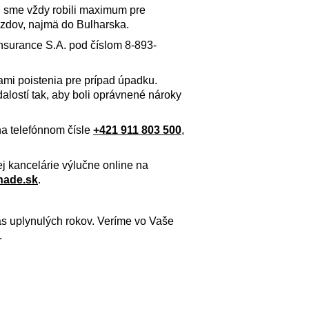
u sme vždy robili maximum pre
azdov, najmä do Bulharska.
Insurance S.A. pod číslom 8-893-
kami poistenia pre prípad úpadku.
alostí tak, aby boli oprávnené nároky
na telefónnom čísle
+421 911 803 500
,
ej kancelárie výlučne online na
nade.sk
.
 uplynulých rokov. Veríme vo Vaše
.