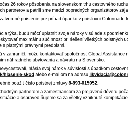
 Počas 26 rokov pôsobenia na slovenskom trhu cestovného ruch
ch partnerov a patrili sme medzi popredných organizátorov záj
uzatvorené poistenie pre prípad úpadku v poisťovni Colonnade 
tuácia týka, budú môcť uplatniť svoje nároky v súlade s podmien
kytovať maximálnu súčinnosť pri riešení všetkých poistných ud
e s platnými právnymi predpismi.
jú v zahraničí, môžu kontaktovať spoločnosť Global Assistance 
ím náhradného ubytovania a návratu na Slovensko.
e nevycestovali, hlásia svoj nárok v súvislosti s úpadkom cestovn
k/hlasenie-skod
alebo e-mailom na adresu
likvidacia@colon
rebné použiť číslo poistnej zmluvy
8-893-015952
.
chodným partnerom a zamestnancom za prejavenú dôveru počas
situácie a ospravedlňujeme sa za všetky vzniknuté komplikácie