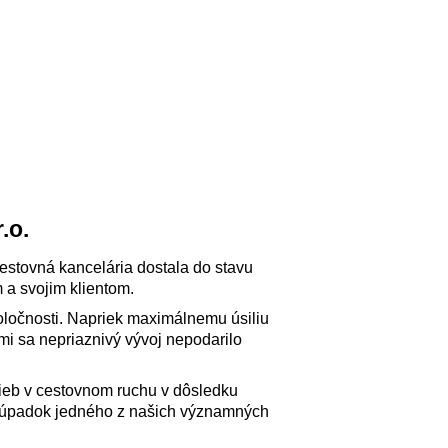
.o.
cestovná kancelária dostala do stavu
 a svojim klientom.
oločnosti. Napriek maximálnemu úsiliu
i sa nepriaznivý vývoj nepodarilo
užieb v cestovnom ruchu v dôsledku
aj úpadok jedného z našich významných