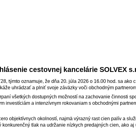
hlásenie cestovnej kancelárie SOLVEX s.r
728, týmto oznamuje, že dňa 20. júla 2026 o 16.00 hod. sa ako 
káže uhrádzať a plniť svoje záväzky voči obchodným partnerom
čerpaní všetkých dostupných možností na zachovanie činnosti sp
m investíciám a intenzívnym rokovaniam s obchodnými partnerm
cero objektívnych okolností, najmä výrazný rast cien palív a sl
obý konkurenčný tlak na udržanie nízkych predajných cien, ako 