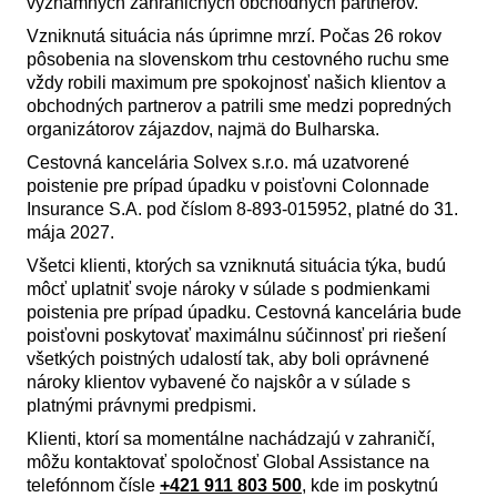
významných zahraničných obchodných partnerov.
Vzniknutá situácia nás úprimne mrzí. Počas 26 rokov
pôsobenia na slovenskom trhu cestovného ruchu sme
vždy robili maximum pre spokojnosť našich klientov a
obchodných partnerov a patrili sme medzi popredných
organizátorov zájazdov, najmä do Bulharska.
Cestovná kancelária Solvex s.r.o. má uzatvorené
poistenie pre prípad úpadku v poisťovni Colonnade
Insurance S.A. pod číslom 8-893-015952, platné do 31.
mája 2027.
Všetci klienti, ktorých sa vzniknutá situácia týka, budú
môcť uplatniť svoje nároky v súlade s podmienkami
poistenia pre prípad úpadku. Cestovná kancelária bude
poisťovni poskytovať maximálnu súčinnosť pri riešení
všetkých poistných udalostí tak, aby boli oprávnené
nároky klientov vybavené čo najskôr a v súlade s
platnými právnymi predpismi.
Klienti, ktorí sa momentálne nachádzajú v zahraničí,
môžu kontaktovať spoločnosť Global Assistance na
telefónnom čísle
+421 911 803 500
, kde im poskytnú