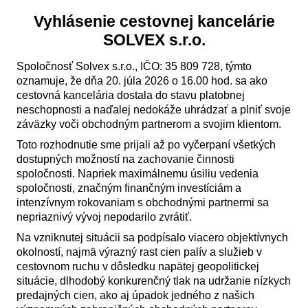
Vyhlásenie cestovnej kancelárie
SOLVEX s.r.o.
Spoločnosť Solvex s.r.o., IČO: 35 809 728, týmto
oznamuje, že dňa 20. júla 2026 o 16.00 hod. sa ako
cestovná kancelária dostala do stavu platobnej
neschopnosti a naďalej nedokáže uhrádzať a plniť svoje
záväzky voči obchodným partnerom a svojim klientom.
Toto rozhodnutie sme prijali až po vyčerpaní všetkých
dostupných možností na zachovanie činnosti
spoločnosti. Napriek maximálnemu úsiliu vedenia
spoločnosti, značným finančným investíciám a
intenzívnym rokovaniam s obchodnými partnermi sa
nepriaznivý vývoj nepodarilo zvrátiť.
Na vzniknutej situácii sa podpísalo viacero objektívnych
okolností, najmä výrazný rast cien palív a služieb v
cestovnom ruchu v dôsledku napätej geopolitickej
situácie, dlhodobý konkurenčný tlak na udržanie nízkych
predajných cien, ako aj úpadok jedného z našich