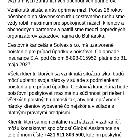
významných zahraničných obchodných partnerov.
Vzniknutá situácia nás úprimne mrzí. Počas 26 rokov
pôsobenia na slovenskom trhu cestovného ruchu sme
vždy robili maximum pre spokojnosť našich klientov a
obchodných partnerov a patrili sme medzi popredných
organizátorov zájazdov, najmä do Bulharska.
Cestovná kancelária Solvex s.r.o. má uzatvorené
poistenie pre prípad úpadku v poisťovni Colonnade
Insurance S.A. pod číslom 8-893-015952, platné do 31.
mája 2027.
Všetci klienti, ktorých sa vzniknutá situácia týka, budú
môcť uplatniť svoje nároky v súlade s podmienkami
poistenia pre prípad úpadku. Cestovná kancelária bude
poisťovni poskytovať maximálnu súčinnosť pri riešení
všetkých poistných udalostí tak, aby boli oprávnené
nároky klientov vybavené čo najskôr a v súlade s
platnými právnymi predpismi.
Klienti, ktorí sa momentálne nachádzajú v zahraničí,
môžu kontaktovať spoločnosť Global Assistance na
telefónnom čísle
+421 911 803 500
, kde im poskytnú