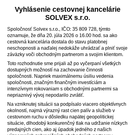
Vyhlásenie cestovnej kancelárie
SOLVEX s.r.o.
Spoločnosť Solvex s.r.o., IČO: 35 809 728, týmto
oznamuje, že dňa 20. júla 2026 o 16.00 hod. sa ako
cestovná kancelária dostala do stavu platobnej
neschopnosti a naďalej nedokáže uhrádzať a plniť svoje
záväzky voči obchodným partnerom a svojim klientom.
Toto rozhodnutie sme prijali až po vyčerpaní všetkých
dostupných možností na zachovanie činnosti
spoločnosti. Napriek maximálnemu úsiliu vedenia
spoločnosti, značným finančným investíciám a
intenzívnym rokovaniam s obchodnými partnermi sa
nepriaznivý vývoj nepodarilo zvrátiť.
Na vzniknutej situácii sa podpísalo viacero objektívnych
okolností, najmä výrazný rast cien palív a služieb v
cestovnom ruchu v dôsledku napätej geopolitickej
situácie, dlhodobý konkurenčný tlak na udržanie nízkych
predajných cien, ako aj úpadok jedného z našich