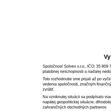
Vy
Spoločnosť Solvex s.r.o., IČO: 35 809 
platobnej neschopnosti a naďalej nedo
Toto rozhodnutie sme prijali až po vy
vedenia spoločnosti, značným finančný
zvrátiť.
Na vzniknutej situácii sa podpísalo via
napätej geopolitickej situácie, dlhod
zahraničných obchodných partnerov.