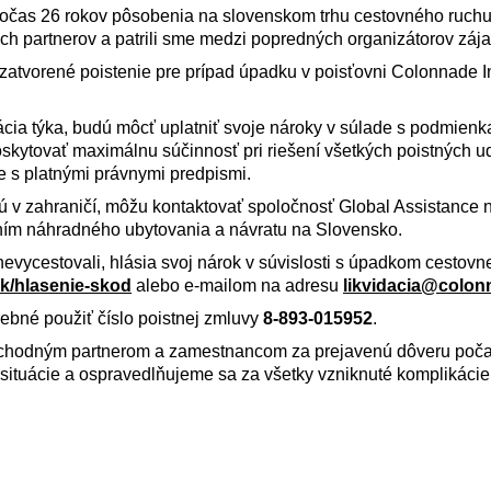
 Počas 26 rokov pôsobenia na slovenskom trhu cestovného ruch
ch partnerov a patrili sme medzi popredných organizátorov záj
uzatvorené poistenie pre prípad úpadku v poisťovni Colonnade 
tuácia týka, budú môcť uplatniť svoje nároky v súlade s podmien
kytovať maximálnu súčinnosť pri riešení všetkých poistných ud
e s platnými právnymi predpismi.
jú v zahraničí, môžu kontaktovať spoločnosť Global Assistance 
ím náhradného ubytovania a návratu na Slovensko.
e nevycestovali, hlásia svoj nárok v súvislosti s úpadkom cestovn
k/hlasenie-skod
alebo e-mailom na adresu
likvidacia@colon
rebné použiť číslo poistnej zmluvy
8-893-015952
.
chodným partnerom a zamestnancom za prejavenú dôveru počas
situácie a ospravedlňujeme sa za všetky vzniknuté komplikácie