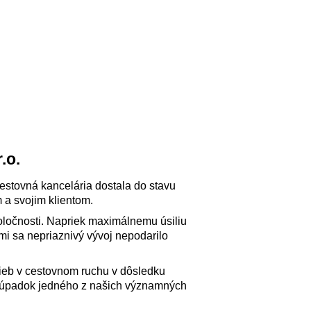
.o.
cestovná kancelária dostala do stavu
 a svojim klientom.
oločnosti. Napriek maximálnemu úsiliu
i sa nepriaznivý vývoj nepodarilo
užieb v cestovnom ruchu v dôsledku
aj úpadok jedného z našich významných