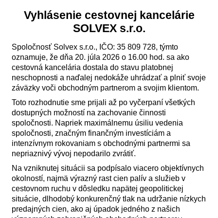
Vyhlásenie cestovnej kancelárie
SOLVEX s.r.o.
Spoločnosť Solvex s.r.o., IČO: 35 809 728, týmto
oznamuje, že dňa 20. júla 2026 o 16.00 hod. sa ako
cestovná kancelária dostala do stavu platobnej
neschopnosti a naďalej nedokáže uhrádzať a plniť svoje
záväzky voči obchodným partnerom a svojim klientom.
Toto rozhodnutie sme prijali až po vyčerpaní všetkých
dostupných možností na zachovanie činnosti
spoločnosti. Napriek maximálnemu úsiliu vedenia
spoločnosti, značným finančným investíciám a
intenzívnym rokovaniam s obchodnými partnermi sa
nepriaznivý vývoj nepodarilo zvrátiť.
Na vzniknutej situácii sa podpísalo viacero objektívnych
okolností, najmä výrazný rast cien palív a služieb v
cestovnom ruchu v dôsledku napätej geopolitickej
situácie, dlhodobý konkurenčný tlak na udržanie nízkych
predajných cien, ako aj úpadok jedného z našich