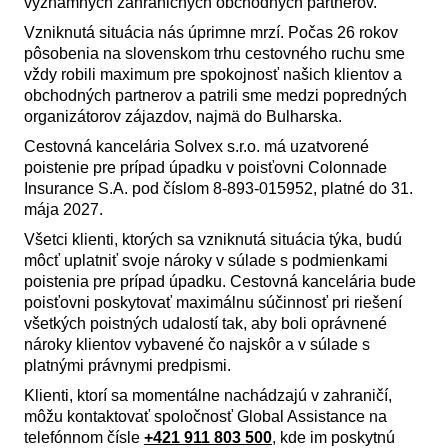
významných zahraničných obchodných partnerov.
Vzniknutá situácia nás úprimne mrzí. Počas 26 rokov
pôsobenia na slovenskom trhu cestovného ruchu sme
vždy robili maximum pre spokojnosť našich klientov a
obchodných partnerov a patrili sme medzi popredných
organizátorov zájazdov, najmä do Bulharska.
Cestovná kancelária Solvex s.r.o. má uzatvorené
poistenie pre prípad úpadku v poisťovni Colonnade
Insurance S.A. pod číslom 8-893-015952, platné do 31.
mája 2027.
Všetci klienti, ktorých sa vzniknutá situácia týka, budú
môcť uplatniť svoje nároky v súlade s podmienkami
poistenia pre prípad úpadku. Cestovná kancelária bude
poisťovni poskytovať maximálnu súčinnosť pri riešení
všetkých poistných udalostí tak, aby boli oprávnené
nároky klientov vybavené čo najskôr a v súlade s
platnými právnymi predpismi.
Klienti, ktorí sa momentálne nachádzajú v zahraničí,
môžu kontaktovať spoločnosť Global Assistance na
telefónnom čísle
+421 911 803 500
, kde im poskytnú