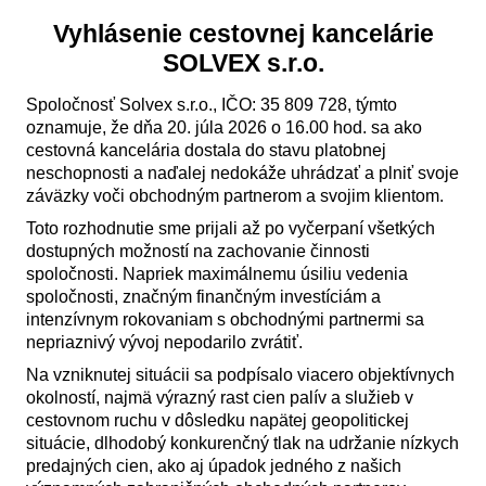
Vyhlásenie cestovnej kancelárie
SOLVEX s.r.o.
Spoločnosť Solvex s.r.o., IČO: 35 809 728, týmto
oznamuje, že dňa 20. júla 2026 o 16.00 hod. sa ako
cestovná kancelária dostala do stavu platobnej
neschopnosti a naďalej nedokáže uhrádzať a plniť svoje
záväzky voči obchodným partnerom a svojim klientom.
Toto rozhodnutie sme prijali až po vyčerpaní všetkých
dostupných možností na zachovanie činnosti
spoločnosti. Napriek maximálnemu úsiliu vedenia
spoločnosti, značným finančným investíciám a
intenzívnym rokovaniam s obchodnými partnermi sa
nepriaznivý vývoj nepodarilo zvrátiť.
Na vzniknutej situácii sa podpísalo viacero objektívnych
okolností, najmä výrazný rast cien palív a služieb v
cestovnom ruchu v dôsledku napätej geopolitickej
situácie, dlhodobý konkurenčný tlak na udržanie nízkych
predajných cien, ako aj úpadok jedného z našich