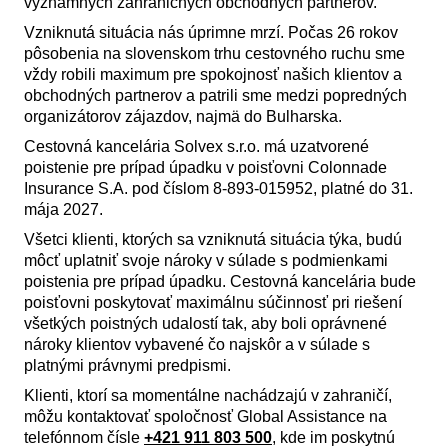
významných zahraničných obchodných partnerov.
Vzniknutá situácia nás úprimne mrzí. Počas 26 rokov
pôsobenia na slovenskom trhu cestovného ruchu sme
vždy robili maximum pre spokojnosť našich klientov a
obchodných partnerov a patrili sme medzi popredných
organizátorov zájazdov, najmä do Bulharska.
Cestovná kancelária Solvex s.r.o. má uzatvorené
poistenie pre prípad úpadku v poisťovni Colonnade
Insurance S.A. pod číslom 8-893-015952, platné do 31.
mája 2027.
Všetci klienti, ktorých sa vzniknutá situácia týka, budú
môcť uplatniť svoje nároky v súlade s podmienkami
poistenia pre prípad úpadku. Cestovná kancelária bude
poisťovni poskytovať maximálnu súčinnosť pri riešení
všetkých poistných udalostí tak, aby boli oprávnené
nároky klientov vybavené čo najskôr a v súlade s
platnými právnymi predpismi.
Klienti, ktorí sa momentálne nachádzajú v zahraničí,
môžu kontaktovať spoločnosť Global Assistance na
telefónnom čísle
+421 911 803 500
, kde im poskytnú