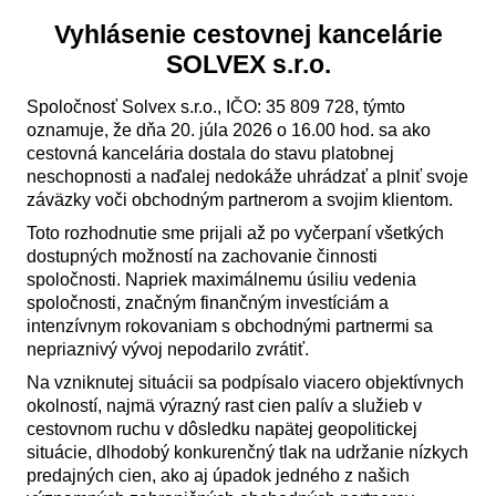
Vyhlásenie cestovnej kancelárie
SOLVEX s.r.o.
Spoločnosť Solvex s.r.o., IČO: 35 809 728, týmto
oznamuje, že dňa 20. júla 2026 o 16.00 hod. sa ako
cestovná kancelária dostala do stavu platobnej
neschopnosti a naďalej nedokáže uhrádzať a plniť svoje
záväzky voči obchodným partnerom a svojim klientom.
Toto rozhodnutie sme prijali až po vyčerpaní všetkých
dostupných možností na zachovanie činnosti
spoločnosti. Napriek maximálnemu úsiliu vedenia
spoločnosti, značným finančným investíciám a
intenzívnym rokovaniam s obchodnými partnermi sa
nepriaznivý vývoj nepodarilo zvrátiť.
Na vzniknutej situácii sa podpísalo viacero objektívnych
okolností, najmä výrazný rast cien palív a služieb v
cestovnom ruchu v dôsledku napätej geopolitickej
situácie, dlhodobý konkurenčný tlak na udržanie nízkych
predajných cien, ako aj úpadok jedného z našich