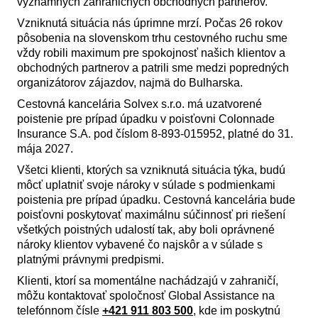
významných zahraničných obchodných partnerov.
Vzniknutá situácia nás úprimne mrzí. Počas 26 rokov
pôsobenia na slovenskom trhu cestovného ruchu sme
vždy robili maximum pre spokojnosť našich klientov a
obchodných partnerov a patrili sme medzi popredných
organizátorov zájazdov, najmä do Bulharska.
Cestovná kancelária Solvex s.r.o. má uzatvorené
poistenie pre prípad úpadku v poisťovni Colonnade
Insurance S.A. pod číslom 8-893-015952, platné do 31.
mája 2027.
Všetci klienti, ktorých sa vzniknutá situácia týka, budú
môcť uplatniť svoje nároky v súlade s podmienkami
poistenia pre prípad úpadku. Cestovná kancelária bude
poisťovni poskytovať maximálnu súčinnosť pri riešení
všetkých poistných udalostí tak, aby boli oprávnené
nároky klientov vybavené čo najskôr a v súlade s
platnými právnymi predpismi.
Klienti, ktorí sa momentálne nachádzajú v zahraničí,
môžu kontaktovať spoločnosť Global Assistance na
telefónnom čísle
+421 911 803 500
, kde im poskytnú