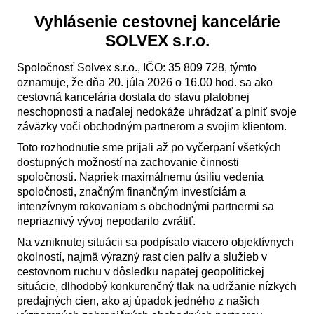
Vyhlásenie cestovnej kancelárie
SOLVEX s.r.o.
Spoločnosť Solvex s.r.o., IČO: 35 809 728, týmto
oznamuje, že dňa 20. júla 2026 o 16.00 hod. sa ako
cestovná kancelária dostala do stavu platobnej
neschopnosti a naďalej nedokáže uhrádzať a plniť svoje
záväzky voči obchodným partnerom a svojim klientom.
Toto rozhodnutie sme prijali až po vyčerpaní všetkých
dostupných možností na zachovanie činnosti
spoločnosti. Napriek maximálnemu úsiliu vedenia
spoločnosti, značným finančným investíciám a
intenzívnym rokovaniam s obchodnými partnermi sa
nepriaznivý vývoj nepodarilo zvrátiť.
Na vzniknutej situácii sa podpísalo viacero objektívnych
okolností, najmä výrazný rast cien palív a služieb v
cestovnom ruchu v dôsledku napätej geopolitickej
situácie, dlhodobý konkurenčný tlak na udržanie nízkych
predajných cien, ako aj úpadok jedného z našich