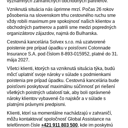
významných zahraničných obchodných partnerov.
Vzniknutá situácia nás úprimne mrzí. Počas 26 rokov
pôsobenia na slovenskom trhu cestovného ruchu sme
vždy robili maximum pre spokojnosť našich klientov a
obchodných partnerov a patrili sme medzi popredných
organizátorov zájazdov, najmä do Bulharska.
Cestovná kancelária Solvex s.r.o. má uzatvorené
poistenie pre prípad úpadku v poisťovni Colonnade
Insurance S.A. pod číslom 8-893-015952, platné do 31.
mája 2027.
Všetci klienti, ktorých sa vzniknutá situácia týka, budú
môcť uplatniť svoje nároky v súlade s podmienkami
poistenia pre prípad úpadku. Cestovná kancelária bude
poisťovni poskytovať maximálnu súčinnosť pri riešení
všetkých poistných udalostí tak, aby boli oprávnené
nároky klientov vybavené čo najskôr a v súlade s
platnými právnymi predpismi.
Klienti, ktorí sa momentálne nachádzajú v zahraničí,
môžu kontaktovať spoločnosť Global Assistance na
telefónnom čísle
+421 911 803 500
, kde im poskytnú