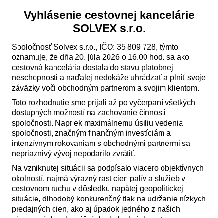
Vyhlásenie cestovnej kancelárie
SOLVEX s.r.o.
Spoločnosť Solvex s.r.o., IČO: 35 809 728, týmto
oznamuje, že dňa 20. júla 2026 o 16.00 hod. sa ako
cestovná kancelária dostala do stavu platobnej
neschopnosti a naďalej nedokáže uhrádzať a plniť svoje
záväzky voči obchodným partnerom a svojim klientom.
Toto rozhodnutie sme prijali až po vyčerpaní všetkých
dostupných možností na zachovanie činnosti
spoločnosti. Napriek maximálnemu úsiliu vedenia
spoločnosti, značným finančným investíciám a
intenzívnym rokovaniam s obchodnými partnermi sa
nepriaznivý vývoj nepodarilo zvrátiť.
Na vzniknutej situácii sa podpísalo viacero objektívnych
okolností, najmä výrazný rast cien palív a služieb v
cestovnom ruchu v dôsledku napätej geopolitickej
situácie, dlhodobý konkurenčný tlak na udržanie nízkych
predajných cien, ako aj úpadok jedného z našich