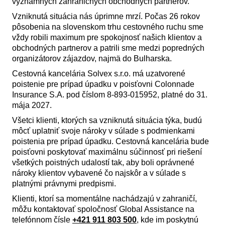
významných zahraničných obchodných partnerov.
Vzniknutá situácia nás úprimne mrzí. Počas 26 rokov
pôsobenia na slovenskom trhu cestovného ruchu sme
vždy robili maximum pre spokojnosť našich klientov a
obchodných partnerov a patrili sme medzi popredných
organizátorov zájazdov, najmä do Bulharska.
Cestovná kancelária Solvex s.r.o. má uzatvorené
poistenie pre prípad úpadku v poisťovni Colonnade
Insurance S.A. pod číslom 8-893-015952, platné do 31.
mája 2027.
Všetci klienti, ktorých sa vzniknutá situácia týka, budú
môcť uplatniť svoje nároky v súlade s podmienkami
poistenia pre prípad úpadku. Cestovná kancelária bude
poisťovni poskytovať maximálnu súčinnosť pri riešení
všetkých poistných udalostí tak, aby boli oprávnené
nároky klientov vybavené čo najskôr a v súlade s
platnými právnymi predpismi.
Klienti, ktorí sa momentálne nachádzajú v zahraničí,
môžu kontaktovať spoločnosť Global Assistance na
telefónnom čísle
+421 911 803 500
, kde im poskytnú