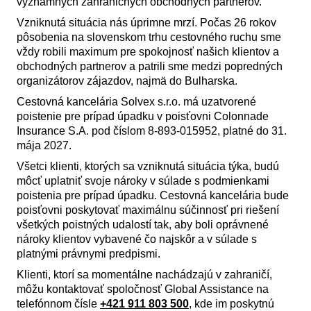
významných zahraničných obchodných partnerov.
Vzniknutá situácia nás úprimne mrzí. Počas 26 rokov
pôsobenia na slovenskom trhu cestovného ruchu sme
vždy robili maximum pre spokojnosť našich klientov a
obchodných partnerov a patrili sme medzi popredných
organizátorov zájazdov, najmä do Bulharska.
Cestovná kancelária Solvex s.r.o. má uzatvorené
poistenie pre prípad úpadku v poisťovni Colonnade
Insurance S.A. pod číslom 8-893-015952, platné do 31.
mája 2027.
Všetci klienti, ktorých sa vzniknutá situácia týka, budú
môcť uplatniť svoje nároky v súlade s podmienkami
poistenia pre prípad úpadku. Cestovná kancelária bude
poisťovni poskytovať maximálnu súčinnosť pri riešení
všetkých poistných udalostí tak, aby boli oprávnené
nároky klientov vybavené čo najskôr a v súlade s
platnými právnymi predpismi.
Klienti, ktorí sa momentálne nachádzajú v zahraničí,
môžu kontaktovať spoločnosť Global Assistance na
telefónnom čísle
+421 911 803 500
, kde im poskytnú