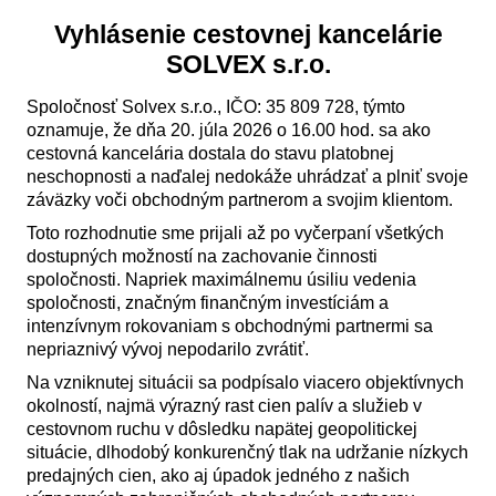
Vyhlásenie cestovnej kancelárie
SOLVEX s.r.o.
Spoločnosť Solvex s.r.o., IČO: 35 809 728, týmto
oznamuje, že dňa 20. júla 2026 o 16.00 hod. sa ako
cestovná kancelária dostala do stavu platobnej
neschopnosti a naďalej nedokáže uhrádzať a plniť svoje
záväzky voči obchodným partnerom a svojim klientom.
Toto rozhodnutie sme prijali až po vyčerpaní všetkých
dostupných možností na zachovanie činnosti
spoločnosti. Napriek maximálnemu úsiliu vedenia
spoločnosti, značným finančným investíciám a
intenzívnym rokovaniam s obchodnými partnermi sa
nepriaznivý vývoj nepodarilo zvrátiť.
Na vzniknutej situácii sa podpísalo viacero objektívnych
okolností, najmä výrazný rast cien palív a služieb v
cestovnom ruchu v dôsledku napätej geopolitickej
situácie, dlhodobý konkurenčný tlak na udržanie nízkych
predajných cien, ako aj úpadok jedného z našich