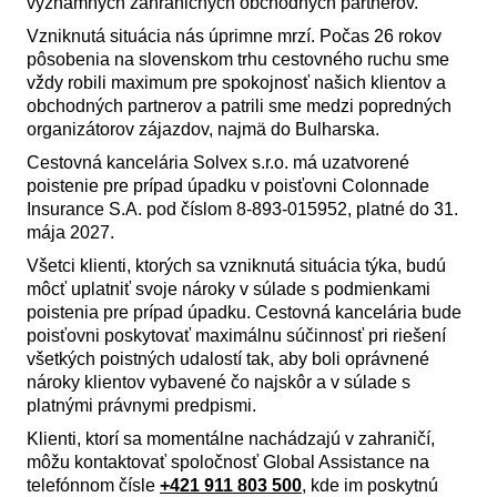
významných zahraničných obchodných partnerov.
Vzniknutá situácia nás úprimne mrzí. Počas 26 rokov
pôsobenia na slovenskom trhu cestovného ruchu sme
vždy robili maximum pre spokojnosť našich klientov a
obchodných partnerov a patrili sme medzi popredných
organizátorov zájazdov, najmä do Bulharska.
Cestovná kancelária Solvex s.r.o. má uzatvorené
poistenie pre prípad úpadku v poisťovni Colonnade
Insurance S.A. pod číslom 8-893-015952, platné do 31.
mája 2027.
Všetci klienti, ktorých sa vzniknutá situácia týka, budú
môcť uplatniť svoje nároky v súlade s podmienkami
poistenia pre prípad úpadku. Cestovná kancelária bude
poisťovni poskytovať maximálnu súčinnosť pri riešení
všetkých poistných udalostí tak, aby boli oprávnené
nároky klientov vybavené čo najskôr a v súlade s
platnými právnymi predpismi.
Klienti, ktorí sa momentálne nachádzajú v zahraničí,
môžu kontaktovať spoločnosť Global Assistance na
telefónnom čísle
+421 911 803 500
, kde im poskytnú