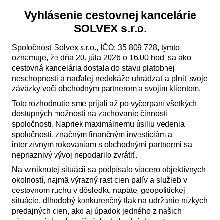
Vyhlásenie cestovnej kancelárie
SOLVEX s.r.o.
Spoločnosť Solvex s.r.o., IČO: 35 809 728, týmto
oznamuje, že dňa 20. júla 2026 o 16.00 hod. sa ako
cestovná kancelária dostala do stavu platobnej
neschopnosti a naďalej nedokáže uhrádzať a plniť svoje
záväzky voči obchodným partnerom a svojim klientom.
Toto rozhodnutie sme prijali až po vyčerpaní všetkých
dostupných možností na zachovanie činnosti
spoločnosti. Napriek maximálnemu úsiliu vedenia
spoločnosti, značným finančným investíciám a
intenzívnym rokovaniam s obchodnými partnermi sa
nepriaznivý vývoj nepodarilo zvrátiť.
Na vzniknutej situácii sa podpísalo viacero objektívnych
okolností, najmä výrazný rast cien palív a služieb v
cestovnom ruchu v dôsledku napätej geopolitickej
situácie, dlhodobý konkurenčný tlak na udržanie nízkych
predajných cien, ako aj úpadok jedného z našich