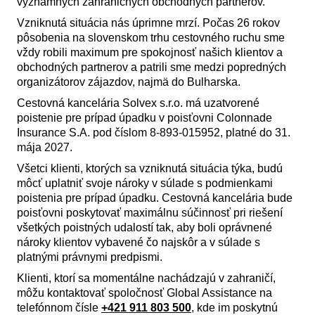
významných zahraničných obchodných partnerov.
Vzniknutá situácia nás úprimne mrzí. Počas 26 rokov
pôsobenia na slovenskom trhu cestovného ruchu sme
vždy robili maximum pre spokojnosť našich klientov a
obchodných partnerov a patrili sme medzi popredných
organizátorov zájazdov, najmä do Bulharska.
Cestovná kancelária Solvex s.r.o. má uzatvorené
poistenie pre prípad úpadku v poisťovni Colonnade
Insurance S.A. pod číslom 8-893-015952, platné do 31.
mája 2027.
Všetci klienti, ktorých sa vzniknutá situácia týka, budú
môcť uplatniť svoje nároky v súlade s podmienkami
poistenia pre prípad úpadku. Cestovná kancelária bude
poisťovni poskytovať maximálnu súčinnosť pri riešení
všetkých poistných udalostí tak, aby boli oprávnené
nároky klientov vybavené čo najskôr a v súlade s
platnými právnymi predpismi.
Klienti, ktorí sa momentálne nachádzajú v zahraničí,
môžu kontaktovať spoločnosť Global Assistance na
telefónnom čísle
+421 911 803 500
, kde im poskytnú