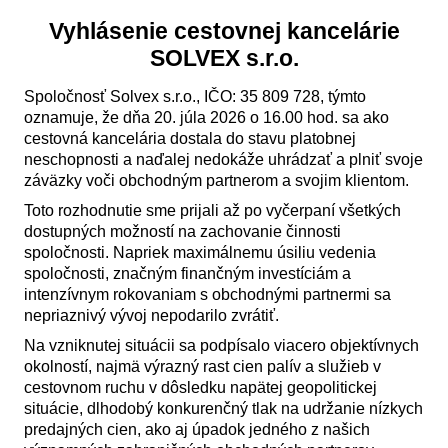
Vyhlásenie cestovnej kancelárie
SOLVEX s.r.o.
Spoločnosť Solvex s.r.o., IČO: 35 809 728, týmto
oznamuje, že dňa 20. júla 2026 o 16.00 hod. sa ako
cestovná kancelária dostala do stavu platobnej
neschopnosti a naďalej nedokáže uhrádzať a plniť svoje
záväzky voči obchodným partnerom a svojim klientom.
Toto rozhodnutie sme prijali až po vyčerpaní všetkých
dostupných možností na zachovanie činnosti
spoločnosti. Napriek maximálnemu úsiliu vedenia
spoločnosti, značným finančným investíciám a
intenzívnym rokovaniam s obchodnými partnermi sa
nepriaznivý vývoj nepodarilo zvrátiť.
Na vzniknutej situácii sa podpísalo viacero objektívnych
okolností, najmä výrazný rast cien palív a služieb v
cestovnom ruchu v dôsledku napätej geopolitickej
situácie, dlhodobý konkurenčný tlak na udržanie nízkych
predajných cien, ako aj úpadok jedného z našich