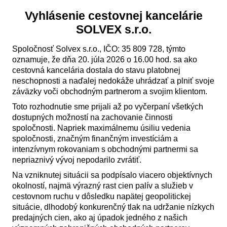
Vyhlásenie cestovnej kancelárie
SOLVEX s.r.o.
Spoločnosť Solvex s.r.o., IČO: 35 809 728, týmto
oznamuje, že dňa 20. júla 2026 o 16.00 hod. sa ako
cestovná kancelária dostala do stavu platobnej
neschopnosti a naďalej nedokáže uhrádzať a plniť svoje
záväzky voči obchodným partnerom a svojim klientom.
Toto rozhodnutie sme prijali až po vyčerpaní všetkých
dostupných možností na zachovanie činnosti
spoločnosti. Napriek maximálnemu úsiliu vedenia
spoločnosti, značným finančným investíciám a
intenzívnym rokovaniam s obchodnými partnermi sa
nepriaznivý vývoj nepodarilo zvrátiť.
Na vzniknutej situácii sa podpísalo viacero objektívnych
okolností, najmä výrazný rast cien palív a služieb v
cestovnom ruchu v dôsledku napätej geopolitickej
situácie, dlhodobý konkurenčný tlak na udržanie nízkych
predajných cien, ako aj úpadok jedného z našich