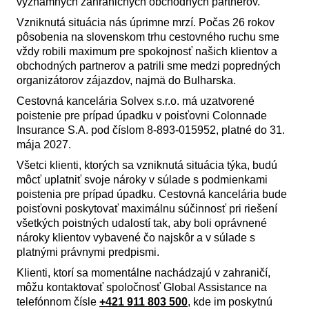
významných zahraničných obchodných partnerov.
Vzniknutá situácia nás úprimne mrzí. Počas 26 rokov
pôsobenia na slovenskom trhu cestovného ruchu sme
vždy robili maximum pre spokojnosť našich klientov a
obchodných partnerov a patrili sme medzi popredných
organizátorov zájazdov, najmä do Bulharska.
Cestovná kancelária Solvex s.r.o. má uzatvorené
poistenie pre prípad úpadku v poisťovni Colonnade
Insurance S.A. pod číslom 8-893-015952, platné do 31.
mája 2027.
Všetci klienti, ktorých sa vzniknutá situácia týka, budú
môcť uplatniť svoje nároky v súlade s podmienkami
poistenia pre prípad úpadku. Cestovná kancelária bude
poisťovni poskytovať maximálnu súčinnosť pri riešení
všetkých poistných udalostí tak, aby boli oprávnené
nároky klientov vybavené čo najskôr a v súlade s
platnými právnymi predpismi.
Klienti, ktorí sa momentálne nachádzajú v zahraničí,
môžu kontaktovať spoločnosť Global Assistance na
telefónnom čísle
+421 911 803 500
, kde im poskytnú