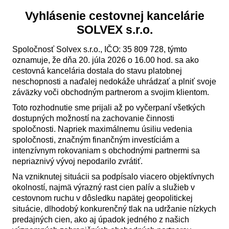
Vyhlásenie cestovnej kancelárie
SOLVEX s.r.o.
Spoločnosť Solvex s.r.o., IČO: 35 809 728, týmto
oznamuje, že dňa 20. júla 2026 o 16.00 hod. sa ako
cestovná kancelária dostala do stavu platobnej
neschopnosti a naďalej nedokáže uhrádzať a plniť svoje
záväzky voči obchodným partnerom a svojim klientom.
Toto rozhodnutie sme prijali až po vyčerpaní všetkých
dostupných možností na zachovanie činnosti
spoločnosti. Napriek maximálnemu úsiliu vedenia
spoločnosti, značným finančným investíciám a
intenzívnym rokovaniam s obchodnými partnermi sa
nepriaznivý vývoj nepodarilo zvrátiť.
Na vzniknutej situácii sa podpísalo viacero objektívnych
okolností, najmä výrazný rast cien palív a služieb v
cestovnom ruchu v dôsledku napätej geopolitickej
situácie, dlhodobý konkurenčný tlak na udržanie nízkych
predajných cien, ako aj úpadok jedného z našich