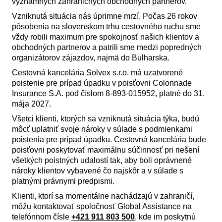
významných zahraničných obchodných partnerov.
Vzniknutá situácia nás úprimne mrzí. Počas 26 rokov
pôsobenia na slovenskom trhu cestovného ruchu sme
vždy robili maximum pre spokojnosť našich klientov a
obchodných partnerov a patrili sme medzi popredných
organizátorov zájazdov, najmä do Bulharska.
Cestovná kancelária Solvex s.r.o. má uzatvorené
poistenie pre prípad úpadku v poisťovni Colonnade
Insurance S.A. pod číslom 8-893-015952, platné do 31.
mája 2027.
Všetci klienti, ktorých sa vzniknutá situácia týka, budú
môcť uplatniť svoje nároky v súlade s podmienkami
poistenia pre prípad úpadku. Cestovná kancelária bude
poisťovni poskytovať maximálnu súčinnosť pri riešení
všetkých poistných udalostí tak, aby boli oprávnené
nároky klientov vybavené čo najskôr a v súlade s
platnými právnymi predpismi.
Klienti, ktorí sa momentálne nachádzajú v zahraničí,
môžu kontaktovať spoločnosť Global Assistance na
telefónnom čísle
+421 911 803 500
, kde im poskytnú