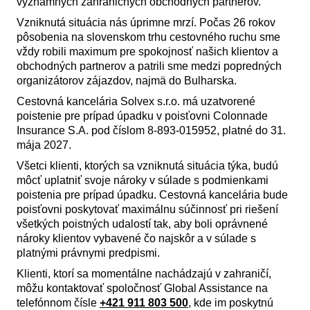
významných zahraničných obchodných partnerov.
Vzniknutá situácia nás úprimne mrzí. Počas 26 rokov
pôsobenia na slovenskom trhu cestovného ruchu sme
vždy robili maximum pre spokojnosť našich klientov a
obchodných partnerov a patrili sme medzi popredných
organizátorov zájazdov, najmä do Bulharska.
Cestovná kancelária Solvex s.r.o. má uzatvorené
poistenie pre prípad úpadku v poisťovni Colonnade
Insurance S.A. pod číslom 8-893-015952, platné do 31.
mája 2027.
Všetci klienti, ktorých sa vzniknutá situácia týka, budú
môcť uplatniť svoje nároky v súlade s podmienkami
poistenia pre prípad úpadku. Cestovná kancelária bude
poisťovni poskytovať maximálnu súčinnosť pri riešení
všetkých poistných udalostí tak, aby boli oprávnené
nároky klientov vybavené čo najskôr a v súlade s
platnými právnymi predpismi.
Klienti, ktorí sa momentálne nachádzajú v zahraničí,
môžu kontaktovať spoločnosť Global Assistance na
telefónnom čísle
+421 911 803 500
, kde im poskytnú