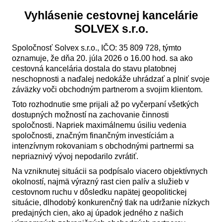
Vyhlásenie cestovnej kancelárie
SOLVEX s.r.o.
Spoločnosť Solvex s.r.o., IČO: 35 809 728, týmto
oznamuje, že dňa 20. júla 2026 o 16.00 hod. sa ako
cestovná kancelária dostala do stavu platobnej
neschopnosti a naďalej nedokáže uhrádzať a plniť svoje
záväzky voči obchodným partnerom a svojim klientom.
Toto rozhodnutie sme prijali až po vyčerpaní všetkých
dostupných možností na zachovanie činnosti
spoločnosti. Napriek maximálnemu úsiliu vedenia
spoločnosti, značným finančným investíciám a
intenzívnym rokovaniam s obchodnými partnermi sa
nepriaznivý vývoj nepodarilo zvrátiť.
Na vzniknutej situácii sa podpísalo viacero objektívnych
okolností, najmä výrazný rast cien palív a služieb v
cestovnom ruchu v dôsledku napätej geopolitickej
situácie, dlhodobý konkurenčný tlak na udržanie nízkych
predajných cien, ako aj úpadok jedného z našich