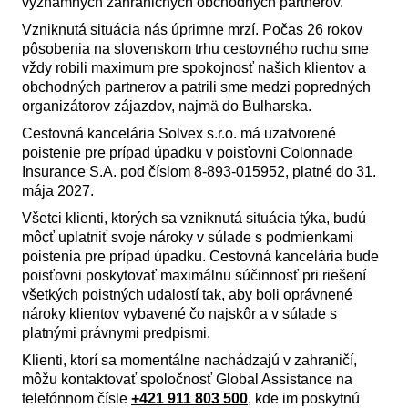
významných zahraničných obchodných partnerov.
Vzniknutá situácia nás úprimne mrzí. Počas 26 rokov
pôsobenia na slovenskom trhu cestovného ruchu sme
vždy robili maximum pre spokojnosť našich klientov a
obchodných partnerov a patrili sme medzi popredných
organizátorov zájazdov, najmä do Bulharska.
Cestovná kancelária Solvex s.r.o. má uzatvorené
poistenie pre prípad úpadku v poisťovni Colonnade
Insurance S.A. pod číslom 8-893-015952, platné do 31.
mája 2027.
Všetci klienti, ktorých sa vzniknutá situácia týka, budú
môcť uplatniť svoje nároky v súlade s podmienkami
poistenia pre prípad úpadku. Cestovná kancelária bude
poisťovni poskytovať maximálnu súčinnosť pri riešení
všetkých poistných udalostí tak, aby boli oprávnené
nároky klientov vybavené čo najskôr a v súlade s
platnými právnymi predpismi.
Klienti, ktorí sa momentálne nachádzajú v zahraničí,
môžu kontaktovať spoločnosť Global Assistance na
telefónnom čísle
+421 911 803 500
, kde im poskytnú