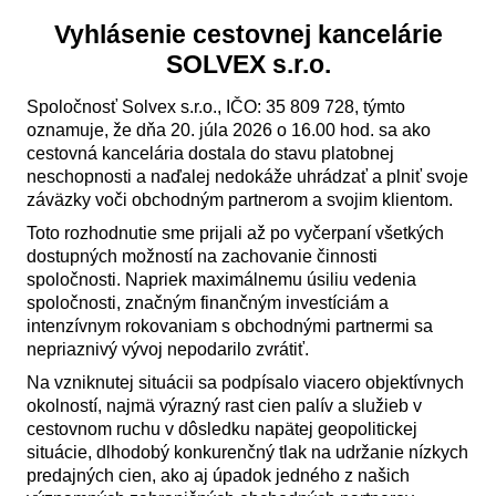
Vyhlásenie cestovnej kancelárie
SOLVEX s.r.o.
Spoločnosť Solvex s.r.o., IČO: 35 809 728, týmto
oznamuje, že dňa 20. júla 2026 o 16.00 hod. sa ako
cestovná kancelária dostala do stavu platobnej
neschopnosti a naďalej nedokáže uhrádzať a plniť svoje
záväzky voči obchodným partnerom a svojim klientom.
Toto rozhodnutie sme prijali až po vyčerpaní všetkých
dostupných možností na zachovanie činnosti
spoločnosti. Napriek maximálnemu úsiliu vedenia
spoločnosti, značným finančným investíciám a
intenzívnym rokovaniam s obchodnými partnermi sa
nepriaznivý vývoj nepodarilo zvrátiť.
Na vzniknutej situácii sa podpísalo viacero objektívnych
okolností, najmä výrazný rast cien palív a služieb v
cestovnom ruchu v dôsledku napätej geopolitickej
situácie, dlhodobý konkurenčný tlak na udržanie nízkych
predajných cien, ako aj úpadok jedného z našich