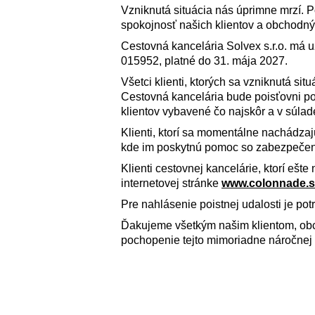
Vzniknutá situácia nás úprimne mrzí.
spokojnosť našich klientov a obchodný
Cestovná kancelária Solvex s.r.o. má 
015952, platné do 31. mája 2027.
Všetci klienti, ktorých sa vzniknutá si
Cestovná kancelária bude poisťovni pos
klientov vybavené čo najskôr a v súlad
Klienti, ktorí sa momentálne nachádza
kde im poskytnú pomoc so zabezpečen
Klienti cestovnej kancelárie, ktorí ešt
internetovej stránke
www.colonnade.s
Pre nahlásenie poistnej udalosti je pot
Ďakujeme všetkým našim klientom, ob
pochopenie tejto mimoriadne náročnej 