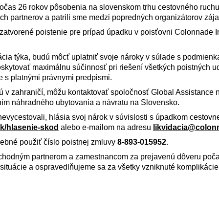
 Počas 26 rokov pôsobenia na slovenskom trhu cestovného ruch
ch partnerov a patrili sme medzi popredných organizátorov záj
uzatvorené poistenie pre prípad úpadku v poisťovni Colonnade 
tuácia týka, budú môcť uplatniť svoje nároky v súlade s podmien
kytovať maximálnu súčinnosť pri riešení všetkých poistných ud
e s platnými právnymi predpismi.
jú v zahraničí, môžu kontaktovať spoločnosť Global Assistance 
ím náhradného ubytovania a návratu na Slovensko.
e nevycestovali, hlásia svoj nárok v súvislosti s úpadkom cestovn
k/hlasenie-skod
alebo e-mailom na adresu
likvidacia@colon
rebné použiť číslo poistnej zmluvy
8-893-015952
.
chodným partnerom a zamestnancom za prejavenú dôveru počas
situácie a ospravedlňujeme sa za všetky vzniknuté komplikácie