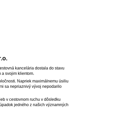
.o.
cestovná kancelária dostala do stavu
 a svojim klientom.
oločnosti. Napriek maximálnemu úsiliu
i sa nepriaznivý vývoj nepodarilo
užieb v cestovnom ruchu v dôsledku
aj úpadok jedného z našich významných