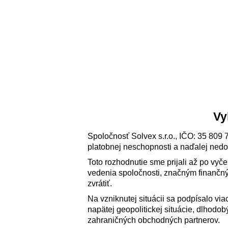
Vy
Spoločnosť Solvex s.r.o., IČO: 35 809 
platobnej neschopnosti a naďalej nedo
Toto rozhodnutie sme prijali až po vy
vedenia spoločnosti, značným finančný
zvrátiť.
Na vzniknutej situácii sa podpísalo via
napätej geopolitickej situácie, dlhod
zahraničných obchodných partnerov.