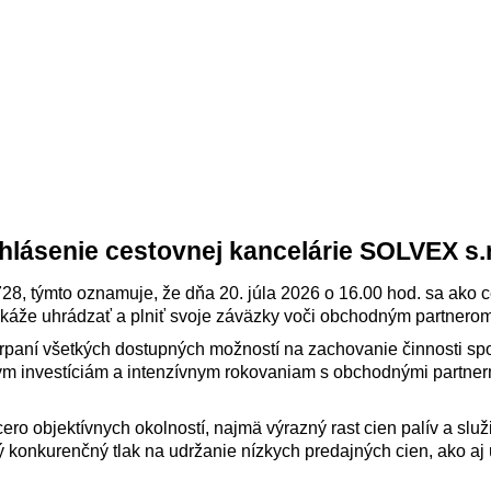
hlásenie cestovnej kancelárie SOLVEX s.r
728, týmto oznamuje, že dňa 20. júla 2026 o 16.00 hod. sa ako 
káže uhrádzať a plniť svoje záväzky voči obchodným partnerom
čerpaní všetkých dostupných možností na zachovanie činnosti sp
m investíciám a intenzívnym rokovaniam s obchodnými partnerm
cero objektívnych okolností, najmä výrazný rast cien palív a sl
obý konkurenčný tlak na udržanie nízkych predajných cien, ako 