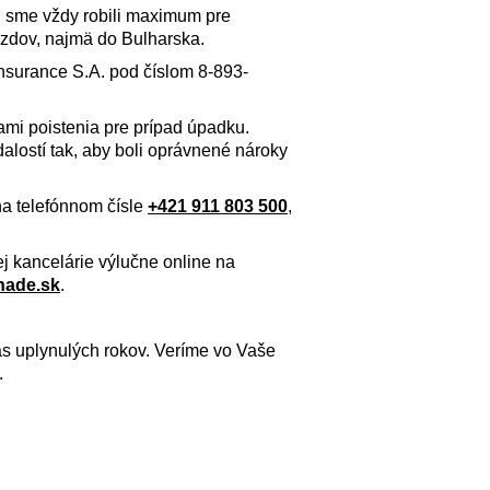
u sme vždy robili maximum pre
azdov, najmä do Bulharska.
Insurance S.A. pod číslom 8-893-
kami poistenia pre prípad úpadku.
alostí tak, aby boli oprávnené nároky
na telefónnom čísle
+421 911 803 500
,
ej kancelárie výlučne online na
nade.sk
.
 uplynulých rokov. Veríme vo Vaše
.