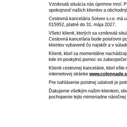
Vzniknutá situácia nás úprimne mrzí.
spokojnosť našich klientov a obchodný
Cestovná kancelária Solvex s.r.o. má 
015952, platné do 31. mája 2027.
Všetci klienti, ktorých sa vzniknutá si
Cestovná kancelária bude poisťovni pos
klientov vybavené čo najskôr a v súlad
Klienti, ktorí sa momentálne nachádza
kde im poskytnú pomoc so zabezpečen
Klienti cestovnej kancelárie, ktorí ešt
internetovej stránke
www.colonnade.s
Pre nahlásenie poistnej udalosti je pot
Ďakujeme všetkým našim klientom, ob
pochopenie tejto mimoriadne náročnej 