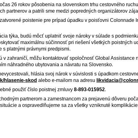
 Počas 26 rokov pôsobenia na slovenskom trhu cestovného ruch
ch partnerov a patrili sme medzi popredných organizátorov záj
uzatvorené poistenie pre prípad úpadku v poisťovni Colonnade 
tuácia týka, budú môcť uplatniť svoje nároky v súlade s podmien
kytovať maximálnu súčinnosť pri riešení všetkých poistných ud
e s platnými právnymi predpismi.
jú v zahraničí, môžu kontaktovať spoločnosť Global Assistance 
ím náhradného ubytovania a návratu na Slovensko.
e nevycestovali, hlásia svoj nárok v súvislosti s úpadkom cestovn
k/hlasenie-skod
alebo e-mailom na adresu
likvidacia@colon
rebné použiť číslo poistnej zmluvy
8-893-015952
.
chodným partnerom a zamestnancom za prejavenú dôveru počas
situácie a ospravedlňujeme sa za všetky vzniknuté komplikácie