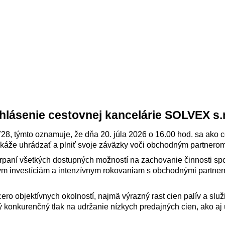
hlásenie cestovnej kancelárie SOLVEX s.r
728, týmto oznamuje, že dňa 20. júla 2026 o 16.00 hod. sa ako 
káže uhrádzať a plniť svoje záväzky voči obchodným partnerom
čerpaní všetkých dostupných možností na zachovanie činnosti sp
m investíciám a intenzívnym rokovaniam s obchodnými partnerm
cero objektívnych okolností, najmä výrazný rast cien palív a sl
obý konkurenčný tlak na udržanie nízkych predajných cien, ako 