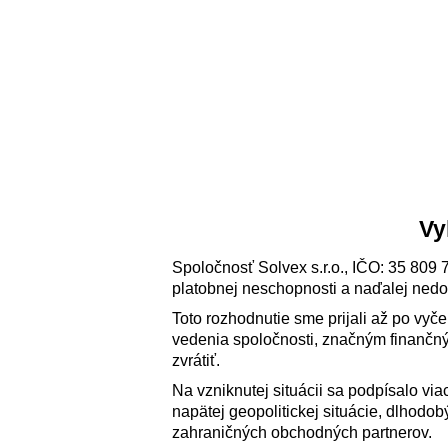
Vy
Spoločnosť Solvex s.r.o., IČO: 35 809 
platobnej neschopnosti a naďalej nedo
Toto rozhodnutie sme prijali až po vy
vedenia spoločnosti, značným finančný
zvrátiť.
Na vzniknutej situácii sa podpísalo via
napätej geopolitickej situácie, dlhod
zahraničných obchodných partnerov.