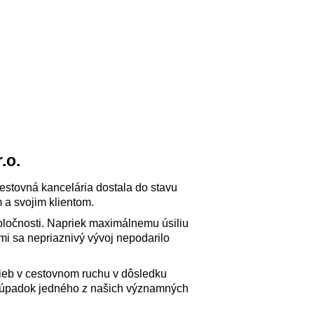
.o.
cestovná kancelária dostala do stavu
 a svojim klientom.
oločnosti. Napriek maximálnemu úsiliu
i sa nepriaznivý vývoj nepodarilo
užieb v cestovnom ruchu v dôsledku
aj úpadok jedného z našich významných