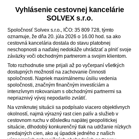
Vyhlásenie cestovnej kancelárie
SOLVEX s.r.o.
Spoločnosť Solvex s.r.o., IČO: 35 809 728, týmto
oznamuje, že dňa 20. júla 2026 o 16.00 hod. sa ako
cestovná kancelária dostala do stavu platobnej
neschopnosti a naďalej nedokáže uhrádzať a plniť svoje
záväzky voči obchodným partnerom a svojim klientom.
Toto rozhodnutie sme prijali až po vyčerpaní všetkých
dostupných možností na zachovanie činnosti
spoločnosti. Napriek maximálnemu úsiliu vedenia
spoločnosti, značným finančným investíciám a
intenzívnym rokovaniam s obchodnými partnermi sa
nepriaznivý vývoj nepodarilo zvrátiť.
Na vzniknutej situácii sa podpísalo viacero objektívnych
okolností, najmä výrazný rast cien palív a služieb v
cestovnom ruchu v dôsledku napätej geopolitickej
situácie, dlhodobý konkurenčný tlak na udržanie nízkych
predajných cien, ako aj úpadok jedného z našich