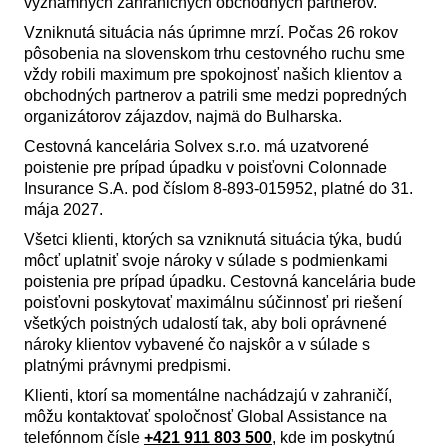
významných zahraničných obchodných partnerov.
Vzniknutá situácia nás úprimne mrzí. Počas 26 rokov
pôsobenia na slovenskom trhu cestovného ruchu sme
vždy robili maximum pre spokojnosť našich klientov a
obchodných partnerov a patrili sme medzi popredných
organizátorov zájazdov, najmä do Bulharska.
Cestovná kancelária Solvex s.r.o. má uzatvorené
poistenie pre prípad úpadku v poisťovni Colonnade
Insurance S.A. pod číslom 8-893-015952, platné do 31.
mája 2027.
Všetci klienti, ktorých sa vzniknutá situácia týka, budú
môcť uplatniť svoje nároky v súlade s podmienkami
poistenia pre prípad úpadku. Cestovná kancelária bude
poisťovni poskytovať maximálnu súčinnosť pri riešení
všetkých poistných udalostí tak, aby boli oprávnené
nároky klientov vybavené čo najskôr a v súlade s
platnými právnymi predpismi.
Klienti, ktorí sa momentálne nachádzajú v zahraničí,
môžu kontaktovať spoločnosť Global Assistance na
telefónnom čísle
+421 911 803 500
, kde im poskytnú