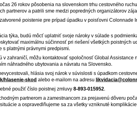
 Počas 26 rokov pôsobenia na slovenskom trhu cestovného ruch
ch partnerov a patrili sme medzi popredných organizátorov záj
uzatvorené poistenie pre prípad úpadku v poisťovni Colonnade 
tuácia týka, budú môcť uplatniť svoje nároky v súlade s podmien
kytovať maximálnu súčinnosť pri riešení všetkých poistných ud
e s platnými právnymi predpismi.
jú v zahraničí, môžu kontaktovať spoločnosť Global Assistance 
ím náhradného ubytovania a návratu na Slovensko.
e nevycestovali, hlásia svoj nárok v súvislosti s úpadkom cestovn
k/hlasenie-skod
alebo e-mailom na adresu
likvidacia@colon
rebné použiť číslo poistnej zmluvy
8-893-015952
.
chodným partnerom a zamestnancom za prejavenú dôveru počas
situácie a ospravedlňujeme sa za všetky vzniknuté komplikácie