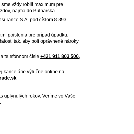
u sme vždy robili maximum pre
azdov, najmä do Bulharska.
Insurance S.A. pod číslom 8-893-
kami poistenia pre prípad úpadku.
alostí tak, aby boli oprávnené nároky
na telefónnom čísle
+421 911 803 500
,
ej kancelárie výlučne online na
nade.sk
.
 uplynulých rokov. Veríme vo Vaše
.