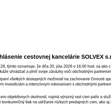
hlásenie cestovnej kancelárie SOLVEX s.r
728, týmto oznamuje, že dňa 20. júla 2026 o 16.00 hod. sa ako 
káže uhrádzať a plniť svoje záväzky voči obchodným partnerom
čerpaní všetkých dostupných možností na zachovanie činnosti sp
m investíciám a intenzívnym rokovaniam s obchodnými partnerm
cero objektívnych okolností, najmä výrazný rast cien palív a sl
obý konkurenčný tlak na udržanie nízkych predajných cien, ako 