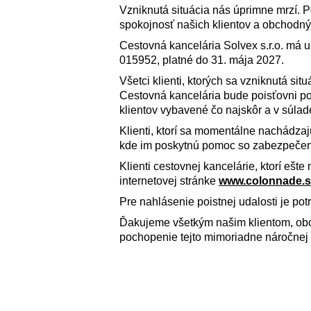
Vzniknutá situácia nás úprimne mrzí.
spokojnosť našich klientov a obchodný
Cestovná kancelária Solvex s.r.o. má 
015952, platné do 31. mája 2027.
Všetci klienti, ktorých sa vzniknutá si
Cestovná kancelária bude poisťovni pos
klientov vybavené čo najskôr a v súlad
Klienti, ktorí sa momentálne nachádza
kde im poskytnú pomoc so zabezpečen
Klienti cestovnej kancelárie, ktorí ešt
internetovej stránke
www.colonnade.s
Pre nahlásenie poistnej udalosti je pot
Ďakujeme všetkým našim klientom, ob
pochopenie tejto mimoriadne náročnej 