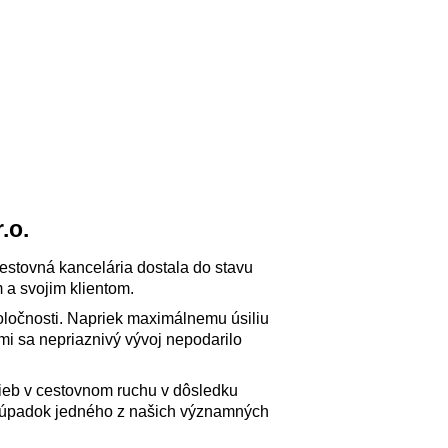
.o.
cestovná kancelária dostala do stavu
 a svojim klientom.
oločnosti. Napriek maximálnemu úsiliu
i sa nepriaznivý vývoj nepodarilo
užieb v cestovnom ruchu v dôsledku
aj úpadok jedného z našich významných