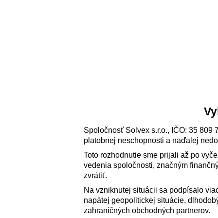
Vy
Spoločnosť Solvex s.r.o., IČO: 35 809 
platobnej neschopnosti a naďalej nedo
Toto rozhodnutie sme prijali až po vy
vedenia spoločnosti, značným finančný
zvrátiť.
Na vzniknutej situácii sa podpísalo via
napätej geopolitickej situácie, dlhod
zahraničných obchodných partnerov.