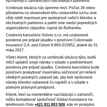
významných zahraničných obchodných partnerov.
Vzniknutá situácia nás úprimne mrzí. Počas 26 rokov
pôsobenia na slovenskom trhu cestovného ruchu sme
vždy robili maximum pre spokojnosť našich klientov a
obchodných partnerov a patrili sme medzi popredných
organizátorov zájazdov, najmä do Bulharska.
Cestovná kancelária Solvex s.r.o. má uzatvorené
poistenie pre prípad úpadku v poisťovni Colonnade
Insurance S.A. pod číslom 8-893-015952, platné do 31.
mája 2027.
Všetci klienti, ktorých sa vzniknutá situácia týka, budú
môcť uplatniť svoje nároky v súlade s podmienkami
poistenia pre prípad úpadku. Cestovná kancelária bude
poisťovni poskytovať maximálnu súčinnosť pri riešení
všetkých poistných udalostí tak, aby boli oprávnené
nároky klientov vybavené čo najskôr a v súlade s
platnými právnymi predpismi.
Klienti, ktorí sa momentálne nachádzajú v zahraničí,
môžu kontaktovať spoločnosť Global Assistance na
telefónnom čísle
+421 911 803 500
, kde im poskytnú