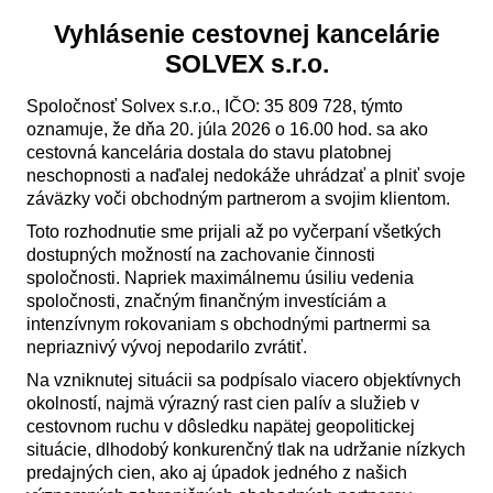
Vyhlásenie cestovnej kancelárie
SOLVEX s.r.o.
Spoločnosť Solvex s.r.o., IČO: 35 809 728, týmto
oznamuje, že dňa 20. júla 2026 o 16.00 hod. sa ako
cestovná kancelária dostala do stavu platobnej
neschopnosti a naďalej nedokáže uhrádzať a plniť svoje
záväzky voči obchodným partnerom a svojim klientom.
Toto rozhodnutie sme prijali až po vyčerpaní všetkých
dostupných možností na zachovanie činnosti
spoločnosti. Napriek maximálnemu úsiliu vedenia
spoločnosti, značným finančným investíciám a
intenzívnym rokovaniam s obchodnými partnermi sa
nepriaznivý vývoj nepodarilo zvrátiť.
Na vzniknutej situácii sa podpísalo viacero objektívnych
okolností, najmä výrazný rast cien palív a služieb v
cestovnom ruchu v dôsledku napätej geopolitickej
situácie, dlhodobý konkurenčný tlak na udržanie nízkych
predajných cien, ako aj úpadok jedného z našich