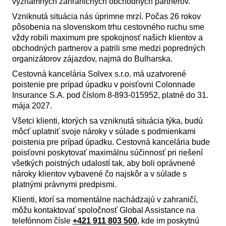
významných zahraničných obchodných partnerov.
Vzniknutá situácia nás úprimne mrzí. Počas 26 rokov
pôsobenia na slovenskom trhu cestovného ruchu sme
vždy robili maximum pre spokojnosť našich klientov a
obchodných partnerov a patrili sme medzi popredných
organizátorov zájazdov, najmä do Bulharska.
Cestovná kancelária Solvex s.r.o. má uzatvorené
poistenie pre prípad úpadku v poisťovni Colonnade
Insurance S.A. pod číslom 8-893-015952, platné do 31.
mája 2027.
Všetci klienti, ktorých sa vzniknutá situácia týka, budú
môcť uplatniť svoje nároky v súlade s podmienkami
poistenia pre prípad úpadku. Cestovná kancelária bude
poisťovni poskytovať maximálnu súčinnosť pri riešení
všetkých poistných udalostí tak, aby boli oprávnené
nároky klientov vybavené čo najskôr a v súlade s
platnými právnymi predpismi.
Klienti, ktorí sa momentálne nachádzajú v zahraničí,
môžu kontaktovať spoločnosť Global Assistance na
telefónnom čísle
+421 911 803 500
, kde im poskytnú