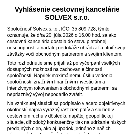
Vyhlásenie cestovnej kancelárie
SOLVEX s.r.o.
Spoločnosť Solvex s.r.o., IČO: 35 809 728, týmto
oznamuje, že dňa 20. júla 2026 o 16.00 hod. sa ako
cestovná kancelária dostala do stavu platobnej
neschopnosti a naďalej nedokáže uhrádzať a plniť svoje
záväzky voči obchodným partnerom a svojim klientom.
Toto rozhodnutie sme prijali až po vyčerpaní všetkých
dostupných možností na zachovanie činnosti
spoločnosti. Napriek maximálnemu úsiliu vedenia
spoločnosti, značným finančným investíciám a
intenzívnym rokovaniam s obchodnými partnermi sa
nepriaznivý vývoj nepodarilo zvrátiť.
Na vzniknutej situácii sa podpísalo viacero objektívnych
okolností, najmä výrazný rast cien palív a služieb v
cestovnom ruchu v dôsledku napätej geopolitickej
situácie, dlhodobý konkurenčný tlak na udržanie nízkych
predajných cien, ako aj úpadok jedného z našich